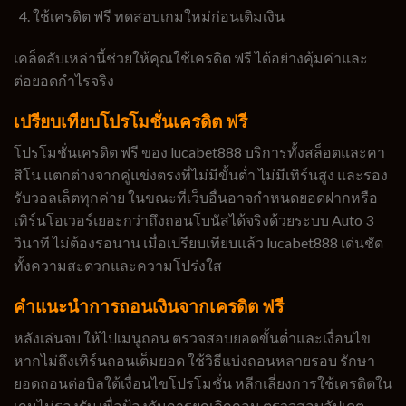
ใช้เครดิต ฟรี ทดสอบเกมใหม่ก่อนเติมเงิน
เคล็ดลับเหล่านี้ช่วยให้คุณใช้เครดิต ฟรี ได้อย่างคุ้มค่าและ
ต่อยอดกำไรจริง
เปรียบเทียบโปรโมชั่นเครดิต ฟรี
โปรโมชั่นเครดิต ฟรี ของ lucabet888 บริการทั้งสล็อตและคา
สิโน แตกต่างจากคู่แข่งตรงที่ไม่มีขั้นต่ำ ไม่มีเทิร์นสูง และรอง
รับวอลเล็ตทุกค่าย ในขณะที่เว็บอื่นอาจกำหนดยอดฝากหรือ
เทิร์นโอเวอร์เยอะกว่าถึงถอนโบนัสได้จริงด้วยระบบ Auto 3
วินาที ไม่ต้องรอนาน เมื่อเปรียบเทียบแล้ว lucabet888 เด่นชัด
ทั้งความสะดวกและความโปร่งใส
คำแนะนำการถอนเงินจากเครดิต ฟรี
หลังเล่นจบ ให้ไปเมนูถอน ตรวจสอบยอดขั้นต่ำและเงื่อนไข
หากไม่ถึงเทิร์นถอนเต็มยอด ใช้วิธีแบ่งถอนหลายรอบ รักษา
ยอดถอนต่อบิลใต้เงื่อนไขโปรโมชั่น หลีกเลี่ยงการใช้เครดิตใน
เกมไม่รองรับ เพื่อป้องกันการยกเลิกถอน ตรวจสอบอัปเดต