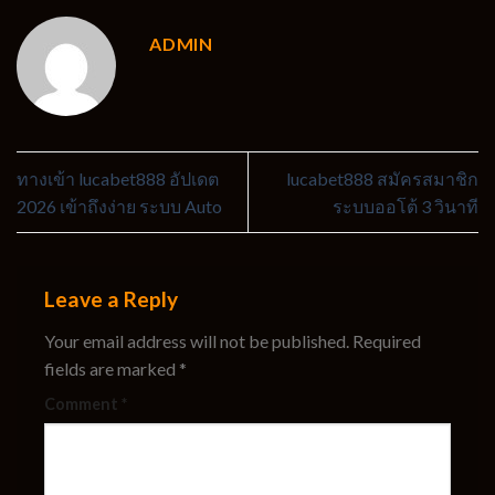
ADMIN
ทางเข้า lucabet888 อัปเดต
lucabet888 สมัครสมาชิก
2026 เข้าถึงง่าย ระบบ Auto
ระบบออโต้ 3 วินาที
Leave a Reply
Your email address will not be published.
Required
fields are marked
*
Comment
*