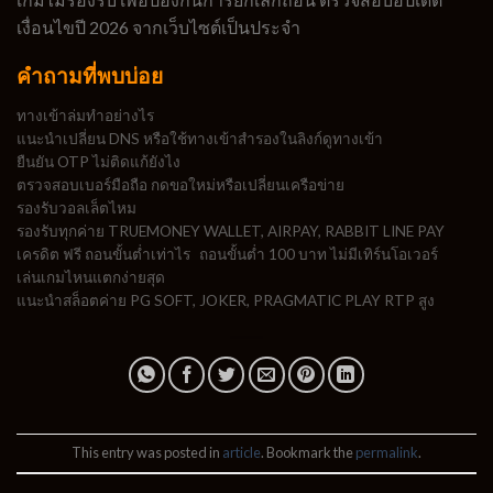
เงื่อนไขปี 2026 จากเว็บไซต์เป็นประจำ
คำถามที่พบบ่อย
ทางเข้าล่มทำอย่างไร
แนะนำเปลี่ยน DNS หรือใช้ทางเข้าสำรองในลิงก์ดูทางเข้า
ยืนยัน OTP ไม่ติดแก้ยังไง
ตรวจสอบเบอร์มือถือ กดขอใหม่หรือเปลี่ยนเครือข่าย
รองรับวอลเล็ตไหม
รองรับทุกค่าย TRUEMONEY WALLET, AIRPAY, RABBIT LINE PAY
เครดิต ฟรี ถอนขั้นต่ำเท่าไร
ถอนขั้นต่ำ 100 บาท ไม่มีเทิร์นโอเวอร์
เล่นเกมไหนแตกง่ายสุด
แนะนำสล็อตค่าย PG SOFT, JOKER, PRAGMATIC PLAY RTP สูง
This entry was posted in
article
. Bookmark the
permalink
.