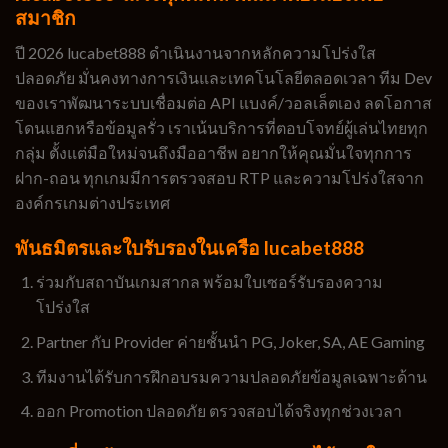
สมาชิก
ปี 2026 lucabet888 ดำเนินงานจากหลักความโปร่งใส
ปลอดภัย มั่นคงทางการเงินและเทคโนโลยีตลอดเวลา ทีม Dev
ของเราพัฒนาระบบเชื่อมต่อ API แบงค์/วอลเล็ตเอง ลดโอกาส
โดนแฮกหรือข้อมูลรั่ว เราเน้นบริการที่ตอบโจทย์ผู้เล่นไทยทุก
กลุ่ม ตั้งแต่มือใหม่จนถึงมืออาชีพ อยากให้คุณมั่นใจทุกการ
ฝาก-ถอน ทุกเกมมีการตรวจสอบ RTP และความโปร่งใสจาก
องค์กรเกมต่างประเทศ
พันธมิตรและใบรับรองในเครือ lucabet888
ร่วมกับสถาบันเกมสากล พร้อมใบเซอร์รับรองความ
โปร่งใส
Partner กับ Provider ค่ายชั้นนำ PG, Joker, SA, AE Gaming
ทีมงานได้รับการฝึกอบรมความปลอดภัยข้อมูลเฉพาะด้าน
ออก Promotion ปลอดภัย ตรวจสอบได้จริงทุกช่วงเวลา