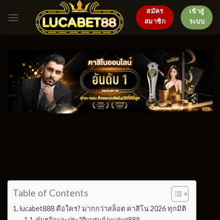
Skip
สมัคร
เข้าสู่
to
สมาชิก
ระบบ
content
Table of Contents
lucabet888 คือใคร? มากกว่าสล็อต คาสิโน 2026 ทุกมิติ
พันธกิจและประวัติแบรนด์ lucabet888